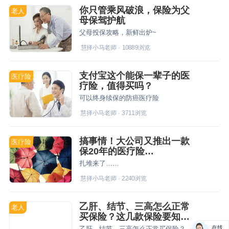
你只管乘风破浪，保险为父
老人
母保驾护航
父母投保攻略，新鲜出炉~
慧择小马老师
·
10889
浏览
支付宝这个能保一辈子的医
医疗险
疗险，值得买吗？
可以终身续保的防癌医疗险
慧择小马老师
·
3711
浏览
搞事情！大公司又推出一款
医疗险
保20年的医疗险…
扎堆来了……
慧择小马老师
·
2240
浏览
乙肝、结节、三高怎么正常
老人
买保险？这几款保险要知
道！
在线
乙肝、结节、三高怎么正常买保险？