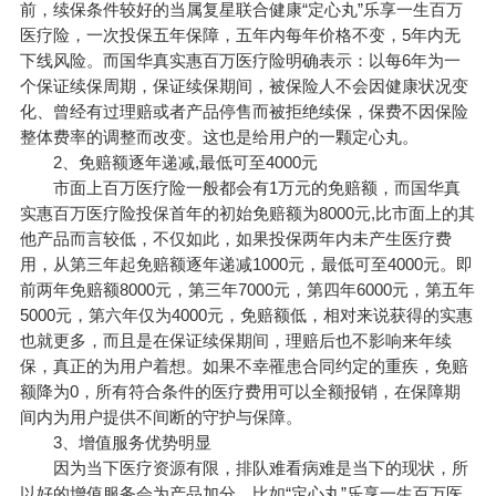
前，续保条件较好的当属复星联合健康
“定心丸”乐享一生百万
医疗险
，一次投保五年保障，五年内每年价格不变，5年内无
下线风险。而国华真实惠百万医疗险明确表示：以每6年为一
个保证续保周期，保证续保期间，被保险人不会因健康状况变
化、曾经有过理赔或者产品停售而被拒绝续保，保费不因保险
整体费率的调整而改变。这也是给用户的一颗定心丸。
2、免赔额逐年递减,最低可至4000元
市面上百万医疗险一般都会有1万元的免赔额，而国华真
实惠百万医疗险投保首年的初始免赔额为8000元,比市面上的其
他产品而言较低，不仅如此，如果投保两年内未产生医疗费
用，从第三年起免赔额逐年递减1000元，最低可至4000元。即
前两年免赔额8000元，第三年7000元，第四年6000元，第五年
5000元，第六年仅为4000元，免赔额低，相对来说获得的实惠
也就更多，而且是在保证续保期间，理赔后也不影响来年续
保，真正的为用户着想。如果不幸罹患合同约定的重疾，免赔
额降为0，所有符合条件的医疗费用可以全额报销，在保障期
间内为用户提供不间断的守护与保障。
3、增值服务优势明显
因为当下医疗资源有限，排队难看病难是当下的现状，所
以好的增值服务会为产品加分。比如“定心丸”乐享一生百万医