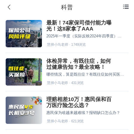
科普

最新！74家保司偿付能力曝
光！这8家拿了AAA
2025年一季度（实际反映2024年四季度）的风险评级公布了。
慧择小马老师
·
1749
浏览
体检异常，有既往症，如何
过健康告知？最全攻略！
哪些情况，算是既往症？有既往症如何买医疗险？
慧择小马老师
·
431
浏览
理赔相差10万！惠民保和百
万医疗险怎么选？
惠民保为啥越来越难续？报销缺口怎么办？
慧择小马老师
·
621
浏览