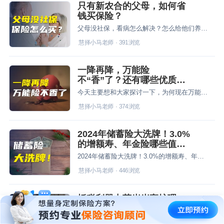
只有新农合的父母，如何省
钱买保险？
父母没社保，看病怎么解决？怎么给他们养老？
慧择小马老师
·
391
浏览
一降再降，万能险
不“香”了？还有哪些优质稳
健的资产增值渠道？
今天主要想和大家探讨一下，为何现在万能险利率下调如此之快，万能险还有必要买吗？以及目前还有哪些优质稳健的资产增值渠道？
慧择小马老师
·
374
浏览
2024年储蓄险大洗牌！3.0%
的增额寿、年金险哪些值得
买？
2024年储蓄险大洗牌！3.0%的增额寿、年金险哪些值得买？增额终身寿的本质，其实是保障身故和全残。不管投保人什么时候、因为什么原因人没了或全残了，保险公司都会赔给受益人一笔钱。不过，由于增额终身寿有非常可观的现金价值（退保能拿出来的钱）。所以也非常适合作为一个攒钱的账户。
慧择小马老师
·
446
浏览
抵税利器中荷岁岁享护理
不懂就问星球君
险，买前必知的13个问题！
免费咨询
已为
0
位用户服务
中荷人寿的「岁岁享护理险」是一款节税神器,本质上是个责任相当简单的护理保险，其核心在于可以抵扣个税，在税优加持下保单利益优秀！今年买，明年申报2024退税就能用上。