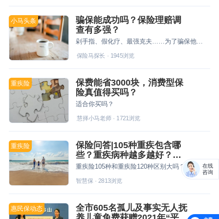
骗保能成功吗？保险理赔调
小马头条
查有多强？
剁手指、假化疗、最强克夫……为了骗保他们有多拼？
保险马探长
·
1945
浏览
保费能省3000块，消费型保
重疾险
险真值得买吗？
适合你买吗？
慧择小马老师
·
1721
浏览
保险问答|105种重疾包含哪
重疾险
些？重疾病种越多越好？不
看后悔
在线
重疾险105种和重疾险120种区别大吗？事实上，两者没有本质上的区别，重点是要看是否覆盖高发病种。
咨询
智慧保
·
2813
浏览
全市605名孤儿及事实无人抚
惠民保动态
养儿童免费获赠2021年“平安