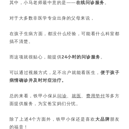
其中，小马老师最中意的是——
在线问诊服务
。
对于大多数非医学专业出身的父母来说，
在孩子生病方面，都没什么经验，可能看什么科室都
搞不清楚。
而这项就很贴心，能提供
24小时的问诊服务
。
可以通过视频方式，足不出户就能看医生，
便于孩子
病情确诊并及时对症治疗。
总的来看，铁甲小保从
问诊
、
就医
、
费用垫付
等多方
面提供服务，为宝爸宝妈们分忧。
除了上述4个方面外，
铁甲小保还是喜欢
大品牌
朋友
的福音！