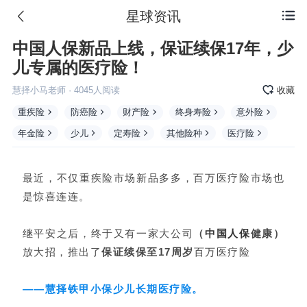
星球资讯

中国人保新品上线，保证续保17年，少
儿专属的医疗险！
慧择小马老师
·
4045
人阅读
收藏
重疾险
防癌险
财产险
终身寿险
意外险
年金险
少儿
定寿险
其他险种
医疗险
最近，不仅重疾险市场新品多多，百万医疗险市场也
是惊喜连连。
继平安之后，终于又有一家大公司
（
中国人保
健康）
放大招，推出了
保证续保至17周岁
百万医疗险
——慧择铁甲小保少儿长期医疗险。