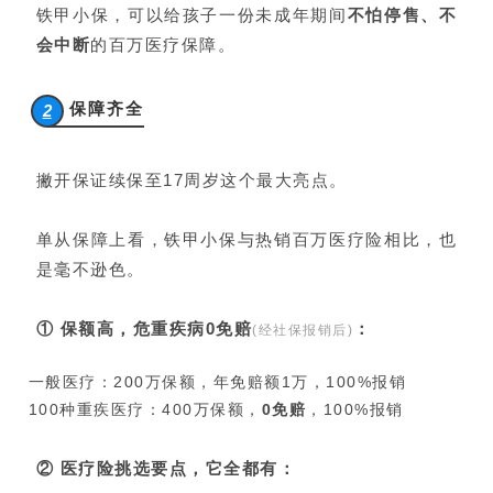
铁甲小保，可以给孩子一份未成年期间
不怕停售、不
会中断
的百万医疗保障。
保障齐全
2
撇开保证续保至17周岁这个最大亮点。
单从保障上看，铁甲小保与热销百万医疗险相比，也
是毫不逊色。
① 保额高，危重疾病0免赔
：
(经社保报销后)
一般医疗：200万保额，年免赔额1万，100%报销
100种重疾医疗：400万保额，
0免赔
，100%报销
② 医疗险挑选要点，它全都有：