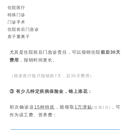
住院医疗
特殊门诊
门诊手术
住院前后门急诊
质子重离子
尤其是住院前后门急诊责任，可以报销住院
前后30天
费用
，报销时间更长。
（很多医疗险只报销前7天，后30天费用）
③ 有少儿特定疾病保险金，锦上添花：
初次确诊这
15种特疾
，能领取
1万津贴
，可
(仅领1次)
作为误工费、营养费：