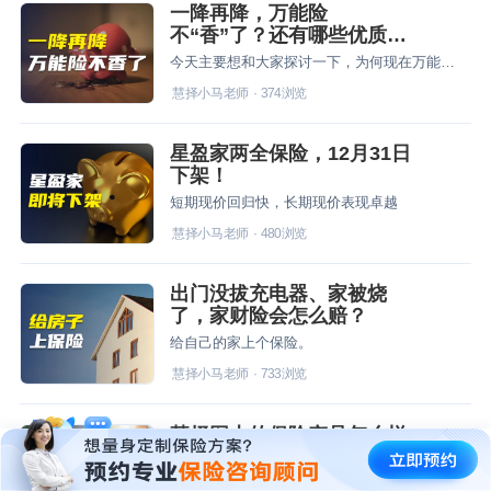
一降再降，万能险
不“香”了？还有哪些优质稳
健的资产增值渠道？
今天主要想和大家探讨一下，为何现在万能险利率下调如此之快，万能险还有必要买吗？以及目前还有哪些优质稳健的资产增值渠道？
慧择小马老师
·
374
浏览
星盈家两全保险，12月31日
下架！
短期现价回归快，长期现价表现卓越
慧择小马老师
·
480
浏览
出门没拔充电器、家被烧
了，家财险会怎么赔？
给自己的家上个保险。
慧择小马老师
·
733
浏览
慧择网上的保险产品怎么样
不懂就问星球君
买保险要注意什么
免费咨询
已为
0
位用户服务
慧择网上的保险产品怎么样？保险险种多样，进一步升级定制产品体系，满足用户多元化的保障需求。