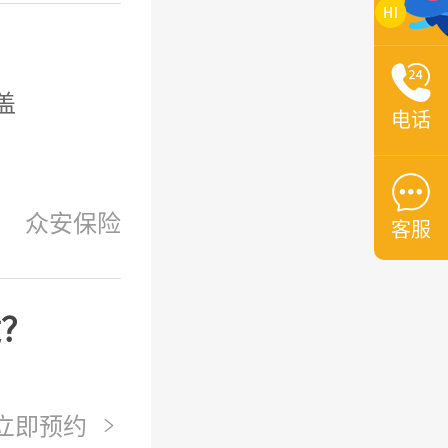

盖
电话

众安保险
客服
适？
立即预约
