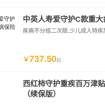
中英人寿爱守护C款重大
疾病不分组二次赔
,少儿成人特疾
737
.
50
￥
起
西红柿守护重疾百万津
（续保版）