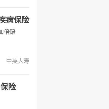
疾病保险
加倍赔
中英人寿
贴保险