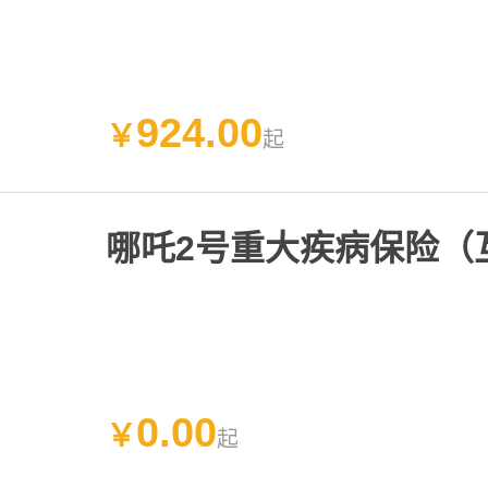
924
.
00
￥
起
哪吒2号重大疾病保险（
0
.
00
￥
起