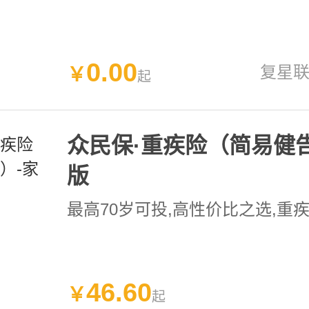
0
.
00
复星
￥
起
众民保·重疾险（简易健
版
最高70岁可投
,高性价比之选
,重
46
.
60
￥
起