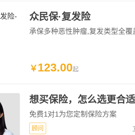
众民保·复发险
承保多种恶性肿瘤
,复发类型全覆
123
.
00
￥
起
想买保险，怎么选更合
免费1对1为您定制保险方案
顾问