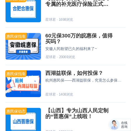
专属的补充医疗保险正式发
布！
星球君
·
1698
浏览
60元保300万的皖惠保，值得
惠民保指南
买吗？
安徽人民盼望已久的福利来了~
星球君
·
20069
浏览
西湖益联保，如何投保？
惠民保指南
杭州惠民保——西湖益联保，究竟怎么参保？星球君这就带你们来看一下~
星球君
·
1408
浏览
【山西】专为山西人民定制
惠民保动态
的“晋惠保”上线啦！
在线
咨询