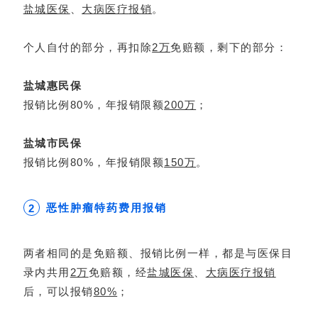
盐城医保
、
大病医疗
报销
。
个人自付的部分，再扣除
2万
免赔额，剩下的部分：
盐城惠民保
报销比例80%，年报销限额
200万
；
盐城市民保
报销比例80%，年报销限额
150万
。
恶性肿瘤特药费用报销
2
两者相同的是免赔额、报销比例一样，都是与医保目
录内共用
2万
免赔额，经
盐城医保
、
大病医疗报销
后，可以报销
80%
；