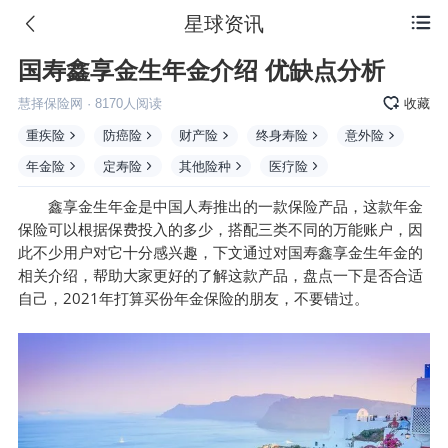
星球资讯

国寿鑫享金生年金介绍 优缺点分析
慧择保险网
·
8170
人阅读
收藏
重疾险
防癌险
财产险
终身寿险
意外险
年金险
定寿险
其他险种
医疗险
鑫享金生
年金
是中国人寿推出的一款保险产品，这款年金
保险可以根据保费投入的多少，搭配三类不同的万能账户，因
此不少用户对它十分感兴趣，下文通过对国寿鑫享金生年金的
相关介绍，帮助大家更好的了解这款产品，盘点一下是否合适
自己，2021年打算买份年金保险的朋友，不要错过。