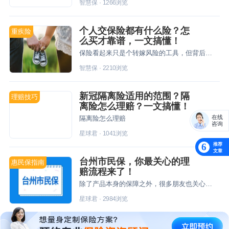
智慧保
·
1266
浏览
个人交保险都有什么险？怎
重疾险
么买才靠谱，一文搞懂！
保险看起来只是个转嫁风险的工具，但背后所代表的却是一个个遭遇不幸的人，同时也展现着自身的温度与责任。
智慧保
·
2210
浏览
新冠隔离险适用的范围？隔
理赔技巧
离险怎么理赔？一文搞懂！
在线
隔离险怎么理赔
咨询
星球君
·
1041
浏览
推荐
6
文章
台州市民保，你最关心的理
惠民保指南
赔流程来了！
除了产品本身的保障之外，很多朋友也关心出险后要怎么理赔。星球君就给大家梳理了这篇“台州市民保”理赔流程。
星球君
·
2984
浏览