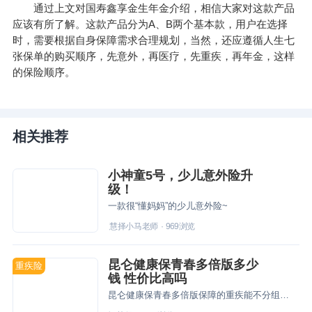
通过上文对国寿鑫享金生年金介绍，相信大家对这款产品
应该有所了解。这款产品分为A、B两个基本款，用户在选择
时，需要根据自身保障需求合理规划，当然，还应遵循人生七
张保单的购买顺序，先意外，再医疗，先重疾，再年金，这样
的保险顺序。
相关推荐
小神童5号，少儿意外险升
级！
一款很“懂妈妈”的少儿意外险~
慧择小马老师
·
969
浏览
昆仑健康保青春多倍版多少
重疾险
钱 性价比高吗
昆仑健康保青春多倍版保障的重疾能不分组累计最多赔3次，产品保障责任丰富，用户投保后可获得充足的保障，产品性价比较高，用户投保前可测算下保费。