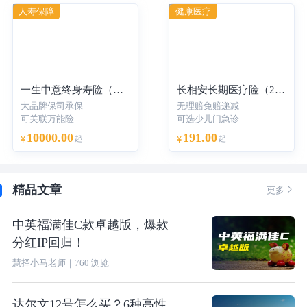
人寿保障
健康医疗
一生中意终身寿险（分红型）-年交
长相安长期医疗险（20年保证续保）—个人版
大品牌保司承保
无理赔免赔递减
可关联万能险
可选少儿门急诊
10000.00
191.00
¥
起
¥
起
精品文章

更多
中英福满佳C款卓越版，爆款
分红IP回归！
慧择小马老师
｜
760
浏览
达尔文12号怎么买？6种高性