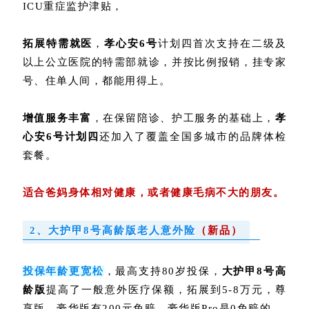
ICU重症监护津贴，
拓展特需就医
，
孝心安6号
计划四首次支持在二级及
以上公立医院的特需部就诊，并按比例报销，挂专家
号、住单人间，都能用得上。
增值服务丰富
，在保留陪诊、护工服务的基础上，
孝
心安6号
计划四
还加入了覆盖全国多城市的品牌体检
套餐。
适合爸妈身体相对健康，或者健康毛病不大的朋友。
2、大护甲8号高龄版老人意外险
（新品）
投保年龄更宽松
，最高支持80岁投保，
大护甲8号高
龄版
提高了一般意外医疗保额，拓展到5-8万元，尊
享版、豪华版有200元免赔，豪华版Pro是0免赔的。