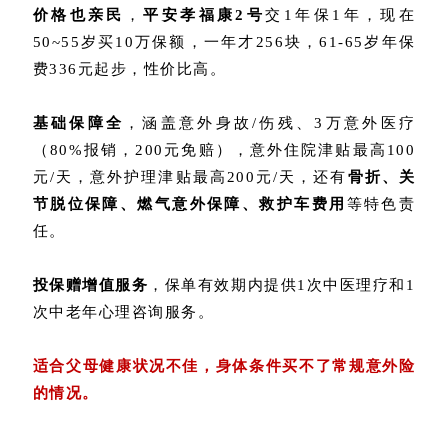
价格也亲民
，
平安孝福康2号
交1年保1年，现在
50~55岁买10万保额，一年才256块，61-65岁年保
费336元起步，性价比高。
基础保障全
，涵盖意外身故/伤残、3万意外医疗
（80%报销，200元免赔），意外住院津贴最高100
元/天，意外护理津贴最高200元/天，还有
骨折、关
节脱位保障、燃气意外保障、救护车费用
等特色责
任。
投保赠增值服务
，保单有效期内提供1次中医理疗和1
次中老年心理咨询服务。
适合父母健康状况不佳，身体条件买不了常规意外险
的情况。