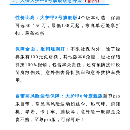
2、人保大护甲8号旗舰版意外险
（新品）
性价比高：
大护甲8号旗舰版
4个版本可选，保额
可选30-150万，最低138元起，家庭单还能享折
扣，最高95折
保障全面，报销规则好
：
不限社保内外，除了经
典版有100元免赔额，其他版本0免赔，经社保结
算按100%报销，包含猝死责任，还有
预防接种疫
苗身故伤残、意外伤害骨折脱臼和意外救护车费
用。
自带高风险运动保障：
大护甲8号旗舰版
至尊pro
版自带，常见高风险运动如
跳伞、热气球、滑翔
机、攀岩、卡丁车、蹦极
等，意外险一般都是免
责不赔，至尊pro版，可保可赔！