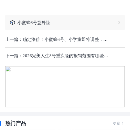
小蜜蜂6号意外险
上一篇：
确定涨价！小蜜蜂6号、小学童即将调整，对比大护甲8号、希望之星3号，5月意外险哪款好？（含在线购买入口
下一篇：
2026完美人生8号重疾险的报销范围有哪些啊？理赔流程是什么？哪些情况可以享受保险理赔？
热门产品

更多