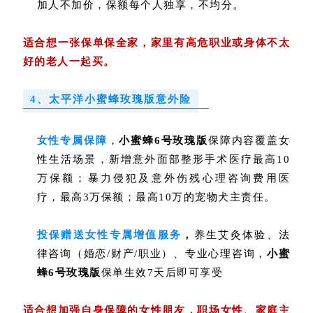
加人不加价，保额每个人独享，不均分。
适合想一张保单保全家，家里有高危职业或身体不太
好的老人一起买。
4、太平洋小蜜蜂玫瑰版意外险
女性专属保障
，
小蜜蜂6号玫瑰版
保障内容覆盖女
性生活场景，新增
意外面部整形手术医疗
最高10
万保额；
暴力侵犯及意外伤残心理咨询费用医
疗，最高3万保额；最高10万的
宠物犬主责任
。
投保赠送女性专属增值服务
，
养生艾灸体验、法
律咨询（婚恋/财产/职业）、专业心理咨询
，
小蜜
蜂6号玫瑰版
保单生效7天后即可享受
适合想加强自身保障的女性朋友，职场女性、家庭主