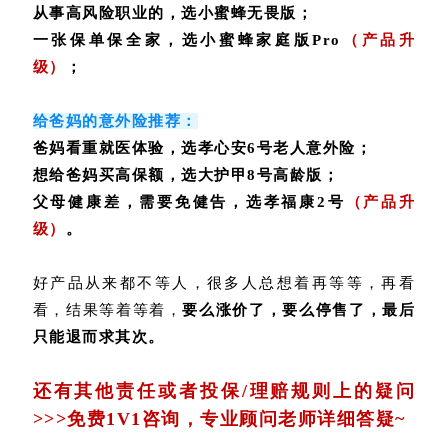
从事高风险职业的，选小蜜蜂无畏版；
一张保单保全家，选小蜜蜂家庭版Pro
（产品升
级）
；
给爸妈的意外险推荐：
爸妈看重就医体验，选孝心安6号老人意外险
；
想给爸妈买高保额，选大护甲8号高龄版；
父母健康差，需要免健告，选孝福康2号
（产品升
级）
。
好产品从来都不等人，很多人总想着再等等，再看
看，结果等着等着，
要么涨价了，要么停售了，最后
只能退而求其次。
还有其他责任或者投保/理赔规则上的疑问
>>>
免费1V1咨询，专业顾问老师详细答疑~