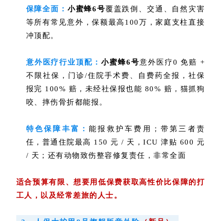
保障全面：
小蜜蜂6号
覆盖跌倒、交通、自然灾害
等所有常见意外，保额最高100万，家庭支柱直接
冲顶配。
意外医疗行业顶配：
小蜜蜂6号
意外医疗
0 免赔 +
不限社保，门诊/住院手术费、自费药全报，社保
报完 100% 赔
，未经社保报也能 80% 赔，猫抓狗
咬、摔伤骨折都能报。
特色保障丰富：
能报
救护车费用；带第三者责
任
，普通住院最高 150 元 / 天，ICU 津贴 600 元
/ 天；还有动物致伤整容修复责任，非常全面
适合预算有限、想要用低保费获取高性价比保障的打
工人，以及经常差旅的人士。