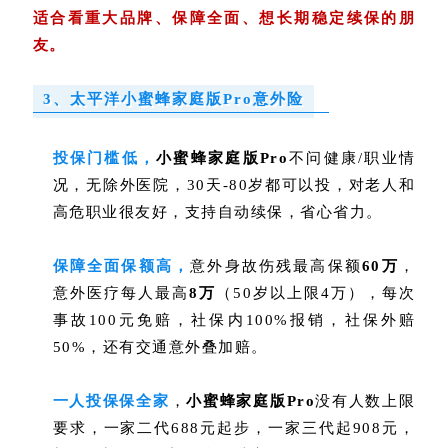
适合看重大品牌、保障全面、想长期稳定续保的朋
友。
3、太平洋
小蜜蜂家庭版Pro
意外险
投保门槛低，
小蜜蜂家庭版Pro
不问健康/职业情
况，无除外医院，
30天-80岁都可以投，对老人和
高危职业很友好，
支持自动续保，省心省力。
保障全面保额高，
意外身故伤残最高保额
60万
，
意外医疗每人最高
8万
（50岁以上限4万），每次
事故100元免赔，
社保内100%报销，社保外赔
50%，
还有交通意外叠加赔。
一人投保保全家
，
小蜜蜂家庭版Pro
没有人数上限
要求，一家二代688元起步，一家三代起908元，