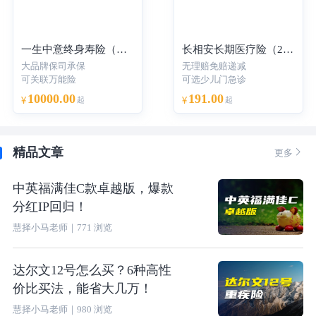
一生中意终身寿险（分红型）-年交
长相安长期医疗险（20年保证续保）—个人版
大品牌保司承保
无理赔免赔递减
可关联万能险
可选少儿门急诊
10000.00
191.00
¥
起
¥
起
精品文章

更多
中英福满佳C款卓越版，爆款
分红IP回归！
慧择小马老师
｜
771
浏览
达尔文12号怎么买？6种高性
价比买法，能省大几万！
慧择小马老师
｜
980
浏览