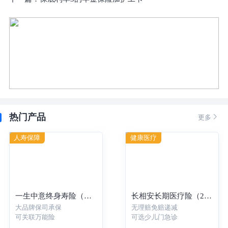
热门产品

更多
人寿保障
健康医疗
一生中意终身寿险（分红型）-年交
长相安长期医疗险（20年保证续保）—个人版
大品牌保司承保
无理赔免赔递减
可关联万能险
可选少儿门急诊