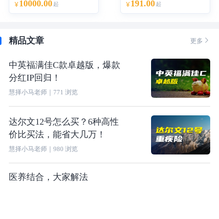
10000.00
191.00
¥
起
¥
起
精品文章

更多
中英福满佳C款卓越版，爆款
分红IP回归！
慧择小马老师
｜
771
浏览
达尔文12号怎么买？6种高性
价比买法，能省大几万！
慧择小马老师
｜
980
浏览
医养结合，大家解法