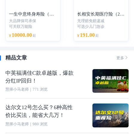
一生中意终身寿险（分红型）-年交
长相安长期医疗险（20年保证续保）—个人版
大品牌保司承保
无理赔免赔递减
可关联万能险
可选少儿门急诊
10000.00
191.00
¥
起
¥
起
精品文章

更多
中英福满佳C款卓越版，爆款
分红IP回归！
慧择小马老师
｜
771
浏览
达尔文12号怎么买？6种高性
价比买法，能省大几万！
慧择小马老师
｜
980
浏览