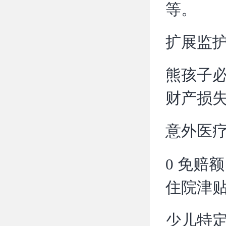
等。
扩展监
熊孩子
财产损
意外医
0 免赔
住院津
少儿特