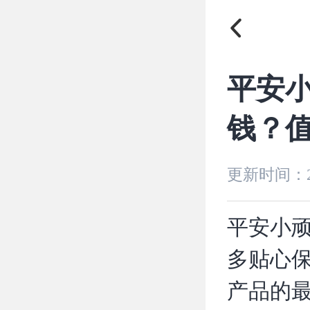

平安
钱？
更新时间：
平安小顽
多贴心
产品的