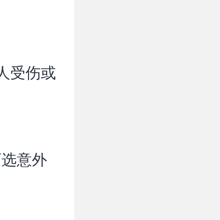
人受伤或
。
可选意外
。