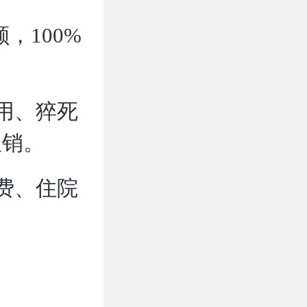
，100%
用、猝死
报销。
费、住院