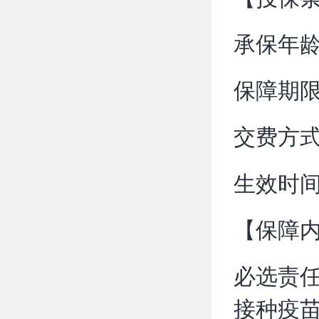
承保年龄：
保障期限
交费方
生效时间
【保障
必选责
接种疫