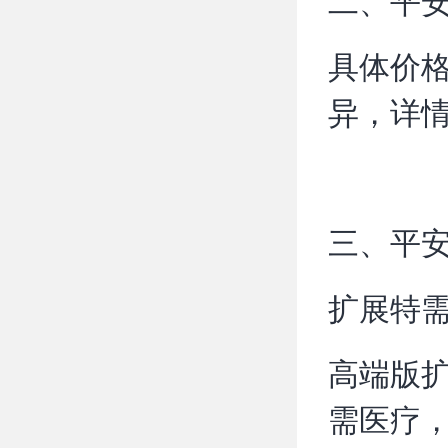
二、平安
具体价
异，详
三、平安
扩展特
高端版
需医疗