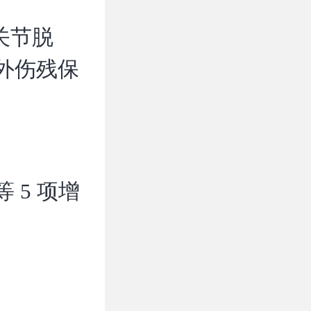
关节脱
外伤残保
 5 项增