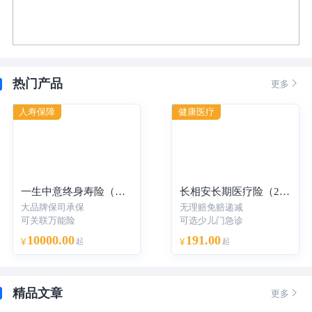
热门产品

更多
人寿保障
健康医疗
一生中意终身寿险（分红型）-年交
长相安长期医疗险（20年保证续保）—个人版
大品牌保司承保
无理赔免赔递减
可关联万能险
可选少儿门急诊
10000.00
191.00
¥
起
¥
起
精品文章

更多