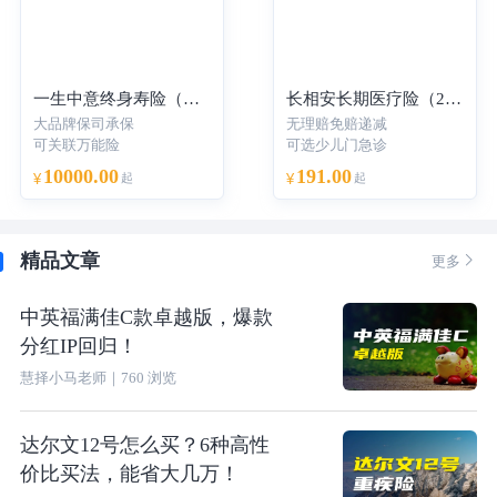
一生中意终身寿险（分红型）-年交
长相安长期医疗险（20年保证续保）—个人版
大品牌保司承保
无理赔免赔递减
可关联万能险
可选少儿门急诊
10000.00
191.00
¥
起
¥
起
精品文章

更多
中英福满佳C款卓越版，爆款
分红IP回归！
慧择小马老师
｜
760
浏览
达尔文12号怎么买？6种高性
价比买法，能省大几万！