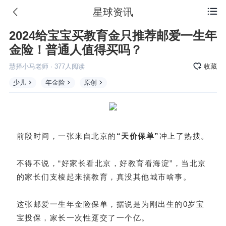
星球资讯

2024给宝宝买教育金只推荐邮爱一生年
金险！普通人值得买吗？
慧择小马老师
·
377
人阅读
收藏
少儿
年金险
原创
前段时间，一张来自北京的
“天价保单”
冲上了热搜。
不得不说，“好家长看北京，好教育看海淀”，当北京
的家长们支棱起来搞教育，真没其他城市啥事。
这张邮爱一生年金险保单，据说是为刚出生的0岁宝
宝投保，家长一次性趸交了一个亿。