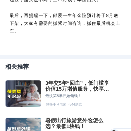
最后，再提醒一下，邮爱一生年金险预计将于8月底
下架，大家有需要的抓紧时间咨询，抓住最后机会上
车。
相关推荐
3年交5年“回血”，低门槛享
价值15万增值服务，快享福
要火！
最快第5年开始领钱！
慧择小马老师
·
844
浏览
暑假出行旅游意外险怎么
选？最低1块钱！