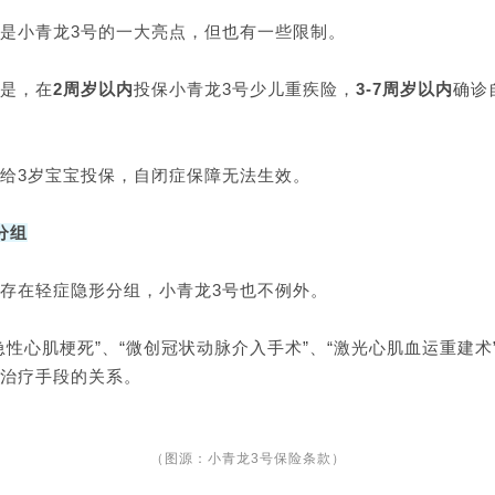
是小青龙3号的一大亮点，但也有一些限制。
是，在
2周岁以内
投保小青龙3号少儿重疾险，
3-7周岁以内
确诊
给3岁宝宝投保，自闭症保障无法生效。
分组
存在轻症隐形分组，小青龙3号也不例外。
急性心肌梗死”、“微创冠状动脉介入手术”、“激光心肌血运重建术
治疗手段的关系。
（图源：小青龙3号保险条款）