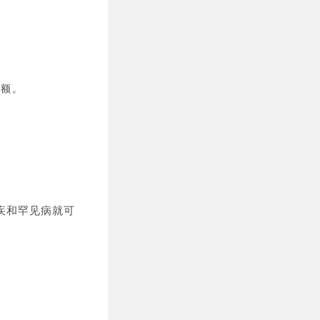
保额。
。
疾和罕见病就可