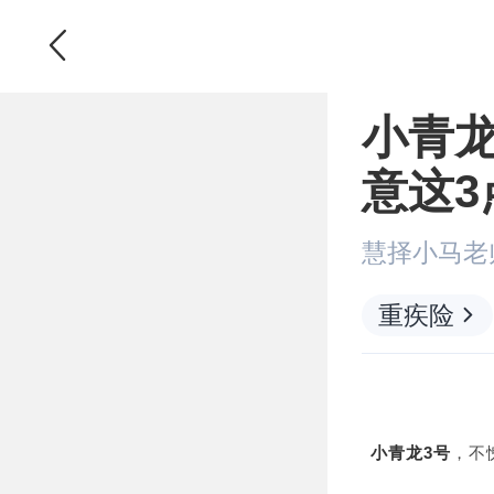

小青
意这3
慧择小马老
重疾险
小青龙3号
，不