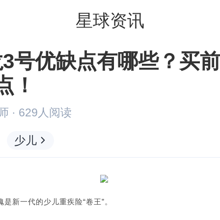
星球资讯
龙3号优缺点有哪些？买
点！
师
·
629
人阅读
少儿
愧是新一代的少儿重疾险“卷王”。