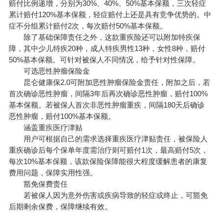
赔付比例递增，分别为30%、40%、50%基本保额，三次轻症
累计赔付120%基本保额，轻症赔付上还是具有竞争优势的。中
症不分组累计赔付2次，每次赔付50%基本保额。
除了基础保障责任之外，这款重疾险还可以附加特疾保
障，其中少儿特疾20种，成人特疾男性13种，女性8种，赔付
50%基本保额。可针对被保人不同情况，给予针对性保障。
可选恶性肿瘤保险金
昆仑健康保2.0可附加恶性肿瘤保险金责任，附加之后，若
首次确诊恶性肿瘤，间隔3年后再次确诊恶性肿瘤，赔付100%
基本保额。若被保人首次非恶性肿瘤重疾，间隔180天后确诊
恶性肿瘤，赔付100%基本保额。
涵盖重疾医疗津贴
用户可根据自己的需求选择重疾医疗津贴责任，
被保险人
重疾确诊后每个保单年度需治疗则可赔付1次，最高赔付5次，
每次10%基本保额，该款保险保障能很大程度缓解患者的康复
费用问题，保障实用性强。
豁免保费责任
若被保人因为意外伤害或疾病导致的轻症或终止，可豁免
后期剩余保费，保障继续有效。