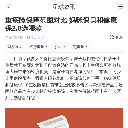
星球资讯

重疾险保障范围对比 妈咪保贝和健康
保2.0选哪款
慧择保险网
·
581
人阅读
收藏
重疾险
终身寿险
少儿
定寿险
目前，很多人的保险意识较强，爱子心切的他们自孩子出
生后就开始筹划为孩子配置合适的产品，其中重疾险可有效规
避大病带来的经济损失，是家长首要考虑的险种。市面上的少
妈咪保贝
儿重疾险很多，看得人眼花缭乱，不知该如何下手。
和健康保2.0重疾险是目前市面上比较不错的两款
保险产品
，这
两款产品均有少儿特定疾病保障，究竟在保障范围上有什么区
别，选哪款好呢？