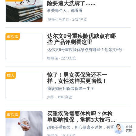
险要遭大洗牌了…...
事关每个人，都看看
慧择小马老师
·
2427
浏览
达尔文6号重疾险优缺点有哪
重疾险
些 产品评测看这里
达尔文6号重疾险优缺点有哪些？达尔文6号有185种疾病保障、重疾复原金等优势，实用性强，特定疾病赔付得多，用户可根据实际需求决定是否投保。
智慧保
·
2273
浏览
惊了！男女买保险还不一
成人
样，女性这样买更省钱！
我该如何用保险保障一生？
大择
·
1582
浏览
买重疾险需要体检吗？体检
重疾险
单影响投保，掌握3大技巧投
保不慌！
在线
想要买重疾险，担心健康不过关，买重疾险需要体检吗？实际上，大部分产品不要求体检，投保特定时期建议非必不体检。
咨询
智慧保
·
1816
浏览