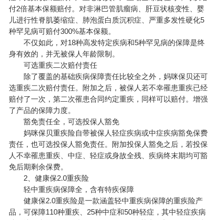
付2倍基本保额赔付。对非淋巴管肌瘤病、肝豆状核变性、婴
儿进行性脊肌萎缩症、肺泡蛋白质沉积症、严重多发性硬化5
种罕见病可赔付300%基本保额。
不仅如此，对18种高发特定疾病和5种罕见病的保障是终
身有效的，并无被保人年龄限制。
可选重疾二次赔付责任
除了覆盖的基础疾病保障责任比较全之外，妈咪保贝还可
选重疾二次赔付责任。附加之后，被保人若不幸罹患重疾已经
赔付了一次，第二次罹患合同约定重疾，同样可以赔付。增强
了产品的保障力度。
豁免责任全，可选投保人豁免
妈咪保贝重疾险自带被保人轻症疾病或中症疾病豁免保费
责任，也可选投保人豁免责任。附加投保人豁免之后，若投保
人不幸罹患重疾、中症、轻症或身故全残、疾病终末期均可豁
免后期剩余保费。
2、健康保2.0重疾险
轻中重疾病保障全，含有特疾保障
健康保2.0重疾险是一款涵盖轻中重疾病保障的重疾险产
品，可保障110种重疾、25种中症和50种轻症，其中轻症疾病