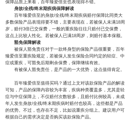
保障品质上来看，百年臻爱倍至也表现得不错。
身故/全残/终末期疾病保障解读
百年臻爱倍至的身故/全残/终末期疾病赔付保障比同类大
多数保险产品表现得要不错，主要表现在，若被保人未满18周
岁，赔付3倍已交保费，一般的重疾险往往只赔付已交保费，
这点上比较人性化。若被保人已满18周岁，则赔付基本保额。
豁免保障解读
被保人豁免责任对于一款终身型的保险产品很重要，百年
臻爱倍至重疾险规定，若被保人发生保险合同约定的轻症、中
症或重疾，可豁免后期剩余保费，保障继续有效。
有被保人豁免责任，是产品的一大优势，这点值得肯定。
百年臻爱倍至值得买吗？通过上文对该款保险产品的解读
可知，产品的保障内容较为丰富，疾病种类覆盖多，尤其是轻
症与中症保障上，不仅赔付次数较多，且赔付比例较高，未成
年人发生身故/全残/终末期疾病时赔付也较高，这些都是产品
的优势。不过，也存在不足，比如说重疾分组上。建议用户可
根据自己的需求决定是否购买该款保险产品。