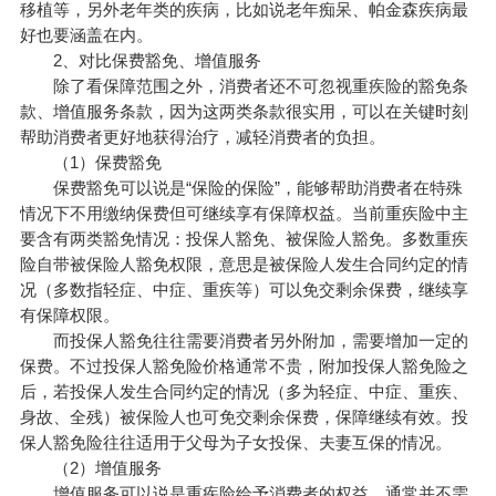
移植等，另外老年类的疾病，比如说老年痴呆、帕金森疾病最
好也要涵盖在内。
2、对比保费豁免、增值服务
除了看保障范围之外，消费者还不可忽视重疾险的豁免条
款、增值服务条款，因为这两类条款很实用，可以在关键时刻
帮助消费者更好地获得治疗，减轻消费者的负担。
（1）保费豁免
保费豁免可以说是“保险的保险”，能够帮助消费者在特殊
情况下不用缴纳保费但可继续享有保障权益。当前重疾险中主
要含有两类豁免情况：投保人豁免、被保险人豁免。多数重疾
险自带被保险人豁免权限，意思是被保险人发生合同约定的情
况（多数指轻症、中症、重疾等）可以免交剩余保费，继续享
有保障权限。
而投保人豁免往往需要消费者另外附加，需要增加一定的
保费。不过投保人豁免险价格通常不贵，附加投保人豁免险之
后，若投保人发生合同约定的情况（多为轻症、中症、重疾、
身故、全残）被保险人也可免交剩余保费，保障继续有效。投
保人豁免险往往适用于父母为子女投保、夫妻互保的情况。
（2）增值服务
增值服务可以说是重疾险给予消费者的权益，通常并不需