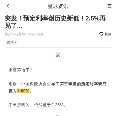
星球资讯

突发！预定利率创历史新低！2.5%再
见了...
慧择小马老师
·
527
人阅读
收藏
资讯
重锤落地了！
刚刚，中国保险协会公布了
第三季度的预定利率研究
值为
1.99%
。
不出所料的，依然低于2.25%。