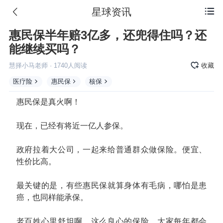
星球资讯

惠民保半年赔3亿多，还兜得住吗？还
能继续买吗？
慧择小马老师
·
1740
人阅读
收藏
医疗险
惠民保
核保
惠民保
是真火啊！
现在，已经有将近一亿人参保。
政府拉着大公司，一起来给普通群众做保险。便宜、
性价比高。
最关键的是，有些惠民保就算身体有毛病，哪怕是患
癌，也同样能承保。
老百姓心里舒坦啊，这么良心的保险，大家每年都会