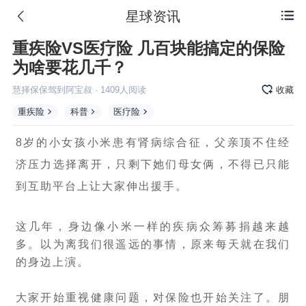
星球资讯

重疾险VS医疗险 几百块能搞定的保险
为啥要花几千？
慧择保保驾到阿宝叔
·
1409
人阅读
收藏
重疾险
科普
医疗险
8岁的小女孩小米患有肾病综合征，父亲顶不住经
济压力选择离开，只剩下她们母女俩，不得已只能
到互助平台上让大家伸出援手。
这几年，身边像小米一样的疾病众筹募捐越来越
多。以为离我们很遥远的事情，原来每天就在我们
的身边上演。
大家开始重视健康问题，对保险也开始关注了。朋