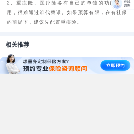
在线
2、重疾险、医疗险各有自己的单独的功能和作
咨询
用，很难通过谁代替谁。如果预算有限，在有社保
的前提下，建议先配置重疾险。
相关推荐
超级芯爱健康告知变严了！
重疾险
超级芯爱重疾险的健康告知调整，原本宽松的健康告知增加了哪些变动？有什么影响？
慧择小马老师
·
3377
浏览
全城热议的“津惠保”，到底
惠民保指南
好不好？
68元保200万，天津人民的福利终于来了！
星球君
·
4787
浏览