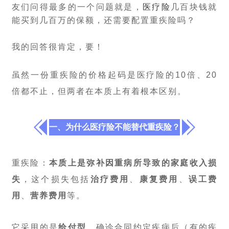
友们问得最多的一个问题就是，
医疗险
几百块钱就
能买到几百万的保额，还需要配置重疾险吗？
我的回答很肯定，要！
虽然一份重疾险的价格起码是医疗险的10倍、20
倍都不止，但两者在本质上有着根本区别。
一、为什么医疗险不能替代重疾险？
重疾险：
本质上是弥补因重病所导致的家庭收入损
失
，这个损失包括
治疗费用
、
康复费用
、
误工费
用
、
营养费用
等。
它采用的是
给付型
，确诊合同约定疾病后（有的疾